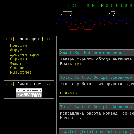
:
:
:
[
T
h e
R
u s s i a
      ____                __       
     / __/___ _ ___ _ ___/ /____ __
    / _/ / _ `// _ `// _  // __// _
   /___/ \_, / \_, / \_,_//_/   \__
        /___/ /___/                
:
:
:
[
Навигация
]
:
:
:
Новости
Форум
Smart-Rus-Mat-new обновился.
Документация
Скрипты
Теперь скрипты обхода антимата
Файлы
Брать
тут
Ссылки
RusBotNet
Total Control Script обновился
:
:
:
[
Помоги нам
]
:
:
:
!topic работает из привата. Дл
Скачать
Total Control Script обновился
Исправлена работа команд !op !
Качать
тут
tcs.tcl (total control script)