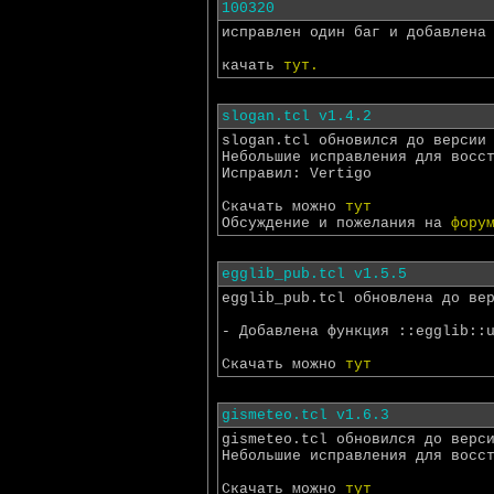
100320
исправлен один баг и добавлена
качать
тут.
slogan.tcl v1.4.2
slogan.tcl обновился до версии
Небольшие исправления для восс
Исправил: Vertigo
Скачать можно
тут
Обсуждение и пожелания на
фору
egglib_pub.tcl v1.5.5
egglib_pub.tcl обновлена до ве
- Добавлена функция ::egglib::
Скачать можно
тут
gismeteo.tcl v1.6.3
gismeteo.tcl обновился до верс
Небольшие исправления для восс
Скачать можно
тут