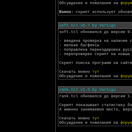
Обсуждение и пожелания на
фору
Важно:
скрипт использует обнов
soft.tcl v0.7 by Vertigo
soft.tcl обновился до версии 0
- введена проверка на наличие 
- мелкие багфиксы
- поправлена перекодировка рус
- перепроверен скрипт на новые
Скрипт поиска программ на сай
Скачать можно
тут
Обсуждение и пожелания на
фору
rank.tcl v1.5 by Vertigo
rank.tcl обновился до версии 1
Скрипт показывает статистику б
А именно занимаемое место, вер
Скачать можно
тут
Обсуждение и пожелания на
фору