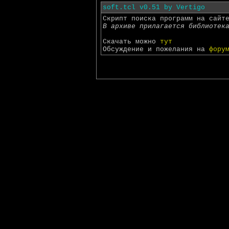
soft.tcl v0.51 by Vertigo
Скрипт поиска программ на сай
В архиве прилагается библиотек
Скачать можно
тут
Обсуждение и пожелания на
фору